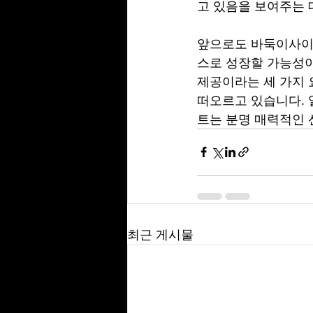
고 있음을 보여주는 
앞으로도 바둑이사이
스로 성장할 가능성이
제공이라는 세 가지 
떠오르고 있습니다. 
트는 분명 매력적인 
최근 게시물