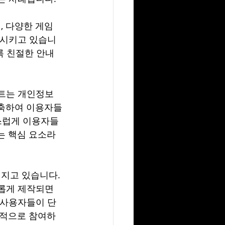
 다양한 게임 
족시키고 있습니
록 친절한 안내 
트는 개인정보 
구축하여 이용자들
연스럽게 이용자들
 핵심 요소라 
지고 있습니다. 
채롭게 제작되면
 사용자들이 단
극적으로 참여하