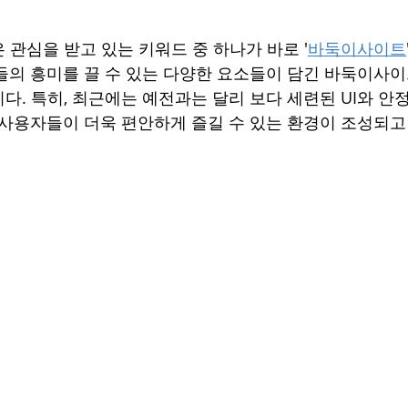
 관심을 받고 있는 키워드 중 하나가 바로 '
바둑이사이트
들의 흥미를 끌 수 있는 다양한 요소들이 담긴 바둑이사이
다. 특히, 최근에는 예전과는 달리 보다 세련된 UI와 안
 사용자들이 더욱 편안하게 즐길 수 있는 환경이 조성되고 