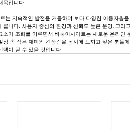
대목입니다.
트는 지속적인 발전을 거듭하며 보다 다양한 이용자층을
 큽니다. 사용자 중심의 환경과 신뢰도 높은 운영, 그리고
요소가 조화를 이루면서 바둑이사이트는 새로운 온라인 
일상 속 작은 재미와 긴장감을 동시에 느끼고 싶은 분들
선택이 될 수 있을 것입니다.