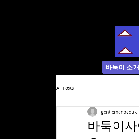
바둑이 소
All Posts
gentlemanbaduki
바둑이사이