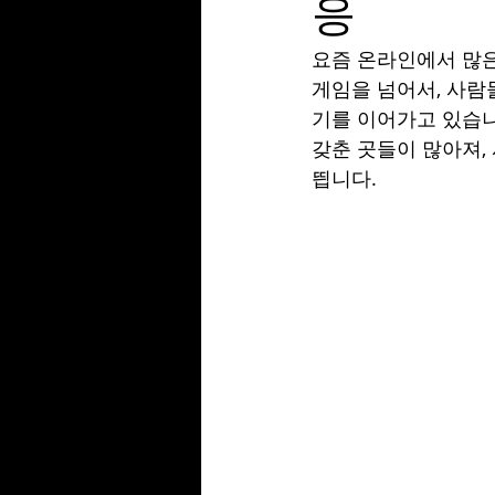
응
요즘 온라인에서 많은
게임을 넘어서, 사람
기를 이어가고 있습니
갖춘 곳들이 많아져,
띕니다.