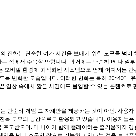
 진화는 단순한 여가 시간을 보내기 위한 도구를 넘어 
는 점에서 주목할 만합니다. 과거에는 단순히 PC나 일부
은 모바일 환경에 최적화된 시스템으로 언제 어디서든 
도록 변화한 모습입니다. 이러한 변화는 특히 20~40대 
바쁜 일상 속에서 짧은 시간에도 몰입할 수 있는 콘텐츠로
 단순히 게임 그 자체만을 제공하는 것이 아닌, 사용자
 친목 도모의 공간으로도 활용되고 있습니다. 이용자들은
 주고받으며, 더 나아가 함께 플레이하는 즐거움까지 경험
게임을 넘어 소통의 장으로 기능하고 있다는 것을 보여주