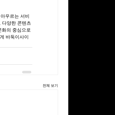
 아우르는 서비
 다양한 콘텐츠 
문화의 중심으로 
에게 바둑이사이
전체 보기