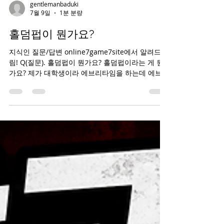
gentlemanbaduki
7월 9일
1분 분량
홀덤펍이 뭔가요?
지식인 질문/답변 online7game7site에서 알려드
림! Q(질문). 홀덤펍이 뭔가요? 홀덤펍이라는 게 뭔
가요? 제가 대학생이라 에브리타임을 하는데 에브리
타임에 홀덤펍 같이 할 사람 막 이런글 올라왔길래
질문드립니다. 이상한 답변, 광고성 댓글 달지 말아
주세요 신고합니다. A(답변). 홀덤펍은 텍사스 홀덤
을 즐길 수 있도록 마련된 오프라인 공간을 말합니
다. 일반적으로 음료를 마시면서 다른 사람들과 홀
덤을 즐기는 형태로 운영되는 곳이 많습니다. 다만
홀덤펍이라고 해서 모두 같은 방식으로 운영되는 것
은 아닙니다. 단순히 게임을 즐기는 친목·취미 목적
의 공간 대회나 이벤트를 진행하는 형태 입장료나