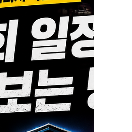
사스 홀덤으로 한 주에 오백을 번다고 하는데요. 일
등해서 그저께도 칠십을 벌고 어제도 육십을 벌어왔
네요. 아들이 불법이 아니다. 스포츠다 하는데, 솔직
히 한 판에 다섯시간 여섯시간 걸려도, 노동을 해서
버는 돈이 아니라 축하해주기도 뭐하네요. 아들한테
뭐라고 말해줘야 할까요? 축하해줘도 될까요? 그만
하라고 할까요?? 고민입니다~ 빠른 답변 부탁드려요
~~ A(답변). 아드님과 대화하실 때는 무조건 반대하
거나 무조건 축하하는 것보다는, 현실적인 위험성을
함께 이야기하는 것이 좋습니다. 텍사스 홀덤 자체
는 기술과 전략이 중요한 게임으로 알려져 있으며,
실력을 겨루는 대회나 합법적인 방식으로 운영되는
경우도 있습니다. 하지만 현금을 걸고 하는 게임이
나 운영 방식에 따라 불법 도박에 해당할 수도 있