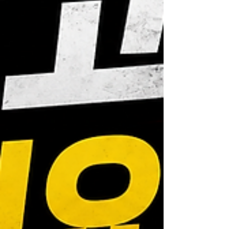
참가비를 받고 칩을 이용해 게임하는 형태 등 운영
방식이 다양할 수 있습니다. 여기서 중요한 점은 칩
을 현금으로 교환하거나 금전적인 이익을 목적으로
게임을 하는 경우에는 법적인 문제가 발생할 수 있
다는 것입니다. 반대로 단순한 취미 활동이나 이벤
트 참여