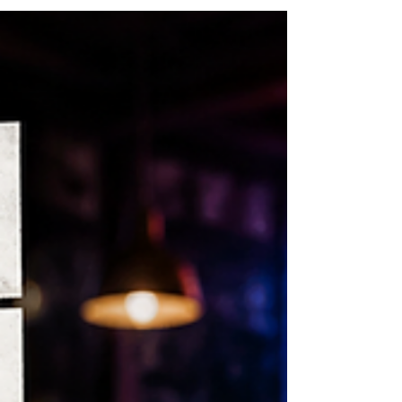
다. 다만 국내에서 서비스되는 대부분의 모바일 홀
덤 게임은 청소년 이용불가(19세 이상) 등급입니다.
이는 게임물 등급 분류 기준에 따라 사행성을 고려
해 연령 제한이 적용되기 때문입니다. 따라서: 만 19
세 이상이라면 본인 인증 후 플레이 가능한 앱들이
있습니다. 만 19세 미만이라면 국내에서 합법적으로
이용할 수 있는 모바일 홀덤 앱은 사실상 없습니다.
만약 목적이 돈을 걸지 않고 규칙이나 전략을 연습
하는 것이라면, 해외에서 서비스되는 무료 연습용
홀덤 게임이나 오프라인 규칙 학습 앱을 이용하는
방법도 있습니다. 다만 이 역시 앱마다 연령 제한은
다를 수 있습니다. 혹시 질문하신 것이 19세 이상인
데 휴대폰으로 할 수 있는 앱을