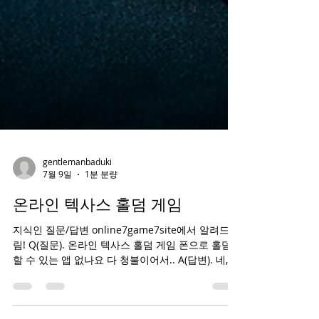
gentlemanbaduki
7월 9일
1분 분량
온라인 텍사스 홀덤 게임
지식인 질문/답변 online7game7site에서 알려드
림! Q(질문). 온라인 텍사스 홀덤 게임 폰으로 홀덤
할 수 있는 앱 없나요 다 청불이어서.. A(답변). 네, 스
마트폰으로 즐길 수 있는 텍사스 홀덤 앱은 있습니