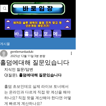
바둑이 소개
홀덤 소개
맞고 소개
포커 소개
메인으로
게시물
gentlemanbaduki
2025년 12월 11일
3분 분량
홀덤에대해 질문있습니다
지식인 질문/답변
Q(질문). 
홀덤에대해 질문있습니다
홀덤 초보인데요 실제 라이브 토너에서
는 온라인과 다르게 직접 팟 계산을 해야
하나요? 직접 팟을 계산해야 한다면 어떻
게 빠르게 계산하나요?