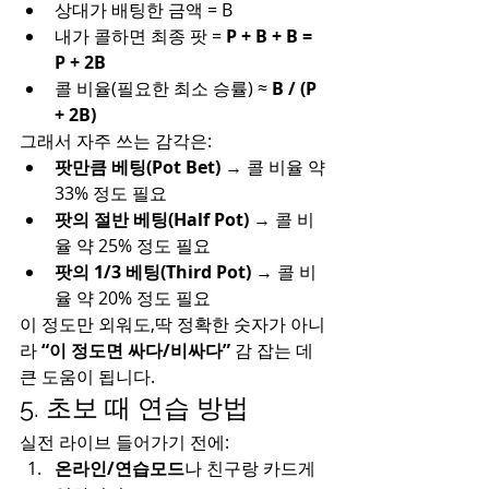
상대가 배팅한 금액 = B
내가 콜하면 최종 팟 = 
P + B + B = 
P + 2B
콜 비율(필요한 최소 승률) ≈ 
B / (P 
+ 2B)
그래서 자주 쓰는 감각은:
팟만큼 베팅(Pot Bet)
 → 콜 비율 약 
33% 정도 필요
팟의 절반 베팅(Half Pot)
 → 콜 비
율 약 25% 정도 필요
팟의 1/3 베팅(Third Pot)
 → 콜 비
율 약 20% 정도 필요
이 정도만 외워도,딱 정확한 숫자가 아니
라 
“이 정도면 싸다/비싸다”
 감 잡는 데 
큰 도움이 됩니다.
5. 초보 때 연습 방법
실전 라이브 들어가기 전에:
온라인/연습모드
나 친구랑 카드게