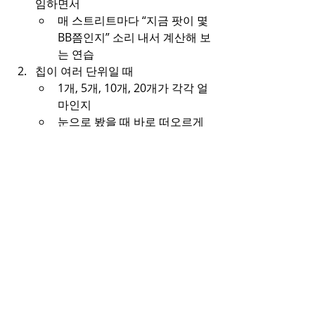
임하면서
매 스트리트마다 “지금 팟이 몇 
BB쯤인지” 소리 내서 계산해 보
는 연습
칩이 여러 단위일 때
1개, 5개, 10개, 20개가 각각 얼
마인지
눈으로 봤을 때 바로 떠오르게 
익숙해지기
핸드 복기할 때
“프리플랍 4BB → 플랍 후 
10BB → 턴 후 22BB → 리버 후 
40BB”이런 식으로 
각 단계의 
팟 크기
를 같이 적어 보는 습관 
들이기
6. 마지막으로 한 가지만 더
홀덤 자체는 두뇌 쓰고 심리 싸움도 있고 
재미있는 게임이지만,
실제 돈이 걸리는 