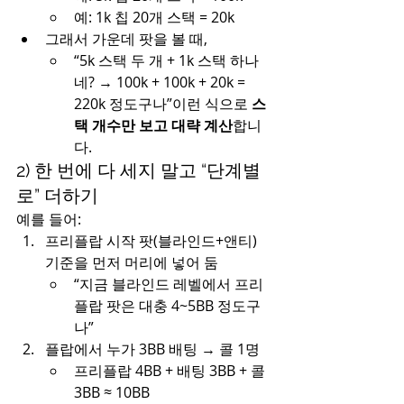
예: 1k 칩 20개 스택 = 20k
그래서 가운데 팟을 볼 때,
“5k 스택 두 개 + 1k 스택 하나
네? → 100k + 100k + 20k = 
220k 정도구나”이런 식으로 
스
택 개수만 보고 대략 계산
합니
다.
2) 한 번에 다 세지 말고 “단계별
로” 더하기
예를 들어:
프리플랍 시작 팟(블라인드+앤티) 
기준을 먼저 머리에 넣어 둠
“지금 블라인드 레벨에서 프리
플랍 팟은 대충 4~5BB 정도구
나”
플랍에서 누가 3BB 배팅 → 콜 1명
프리플랍 4BB + 배팅 3BB + 콜 
3BB ≈ 10BB