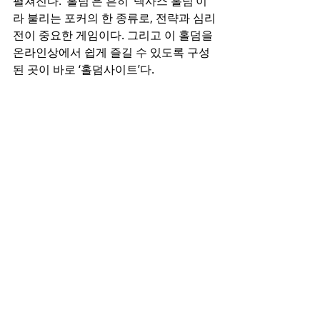
펼쳐진다. ‘홀덤’은 흔히 ‘텍사스 홀덤’이
라 불리는 포커의 한 종류로, 전략과 심리
전이 중요한 게임이다. 그리고 이 홀덤을 
온라인상에서 쉽게 즐길 수 있도록 구성
된 곳이 바로 ‘홀덤사이트’다.