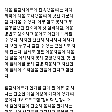
처음 홀덤사이트에 접속했을 때는 마치 
외국에 처음 도착했을 때의 낯선 기분처
럼 다가올 수 있다. 아무 말도 못하고 우
물쭈물했던 전소미의 첫 알바처럼, 이용 
방법도 생소하고 용어도 어렵게 느껴질 
수 있다. 하지만 천천히 하나하나 익혀가
다 보면 누구나 즐길 수 있는 콘텐츠로 자
리 잡는다. 실제로 많은 이용자들이 처음
엔 룰을 이해하지 못해 당황했지만, 몇 번
의 플레이를 통해 금방 적응하고 자신만
의 플레이 스타일을 만들어 간다고 말한
다.
홀덤사이트가 인기를 끌게 된 이유 중 하
나는 단순한 게임 이상의 매력이 있기 때
문이다. TV 프로그램 ‘길바닥 밥장사’에
서 출연자들이 단순히 음식을 판매하는 
것을 넘어 사람들과 교감하고 문화를 공