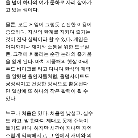
을 넘어 하나의 여가 문화로 자리 잡아가
고 있는 셈이다.
물론, 모든 게임이 그렇듯 건전한 이용이 
중요하다. 자신의 한계를 지키며 즐기는 
것이 진짜 실력이라 할 수 있다. 게임은 
어디까지나 재미와 소통을 위한 도구일 
뿐, 그것에 휘둘리는 순간 본래의 즐거움
을 잃게 된다. 마치 지중해의 햇살 아래 
푸드 바이크를 타고 다니며 한식의 매력
을 알렸던 출연자들처럼, 홀덤사이트도 
긍정적이고 건강한 방식으로 활용된다
면 일상에 또 하나의 작은 활력이 될 수 
있다.
누구나 처음은 있다. 처음엔 낯설고, 실수
도 하고, 말 한마디 제대로 못해 주눅이 
들기도 한다. 하지만 시간이 지나면 자연
스럽게 익숙해지고, 그 안에서 재미와 의