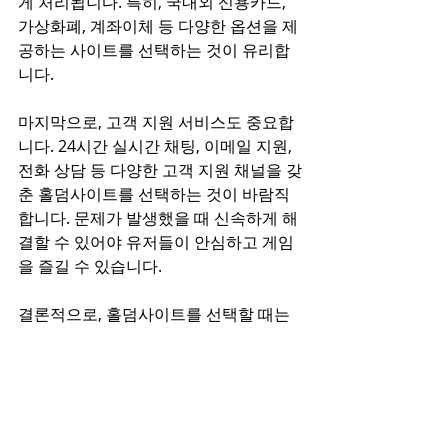
게 처리됩니다. 특히, 국내외 신용카드, 
가상화폐, 계좌이체 등 다양한 옵션을 제
공하는 사이트를 선택하는 것이 유리합
니다.
마지막으로, 고객 지원 서비스도 중요합
니다. 24시간 실시간 채팅, 이메일 지원, 
전화 상담 등 다양한 고객 지원 채널을 갖
춘 홀덤사이트를 선택하는 것이 바람직
합니다. 문제가 발생했을 때 신속하게 해
결할 수 있어야 유저들이 안심하고 게임
을 즐길 수 있습니다.
결론적으로, 홀덤사이트를 선택할 때는 
보안성, 공정성, 이용자 경험, 보너스 혜
택, 결제 시스템, 고객 지원 등 여러 요소
를 종합적으로 고려해야 합니다. 신뢰할 
수 있는 사이트에서 안전하고 공정한 환
경에서 홀덤을 즐긴다면, 보다 만족스러