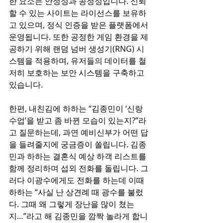
한 요소는 안정성과 공정성입니다. 신뢰
할 수 있는 사이트는 라이선스를 보유하
고 있으며, 정식 인증을 받은 플랫폼에서 
운영됩니다. 또한 공정한 게임 환경을 제
공하기 위해 랜덤 넘버 생성기(RNG) 시
스템을 적용하며, 유저들의 데이터를 철
저히 보호하는 보안 시스템을 구축하고 
있습니다.
한편, 내친김에 하하는 “김종민이 ‘신랑
수업’을 받고 좀 바뀐 모습이 있는지?”라
고 질문하는데, 과연 예비신부가 어떤 답
을 들려줄지에 궁금증이 쏠립니다. 김종
민과 하하는 결혼식 예상 하객 리스트를 
함께 정리하며 섭외 전화를 돌립니다. 그
러다 이광수에게도 전화를 하는데 이때 
하하는 “사실 난 상견례 때 광수를 불렀
다. 그때 왜 그렇게 장난을 많이 쳤는
지…”라고 해 김종민을 깜짝 놀라게 합니