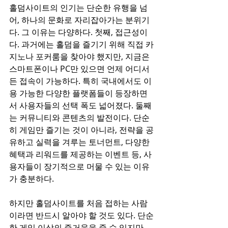
홀덤사이트의 인기는 단순한 유행을 넘
어, 하나의 문화로 자리잡아가는 분위기
다. 그 이유는 다양하다. 첫째, 접근성이
다. 과거에는 홀덤을 즐기기 위해 직접 카
지노나 포커룸을 찾아야 했지만, 지금은 
스마트폰이나 PC만 있으면 언제 어디서
든 접속이 가능하다. 특히 국내에서도 이
용 가능한 다양한 플랫폼들이 등장하면
서 사용자들의 선택 폭도 넓어졌다. 둘째
는 커뮤니티와 콘텐츠의 발전이다. 단순
히 게임만 즐기는 것이 아니라, 전략을 공
유하고 실력을 겨루는 토너먼트, 다양한 
혜택과 리워드를 제공하는 이벤트 등, 사
용자들이 장기적으로 머물 수 있는 이유
가 충분하다.
하지만 홀덤사이트를 처음 접하는 사람
이라면 반드시 알아야 할 것도 있다. 단순
한 게임 이상의 즐거움을 줄 수 있지만, 