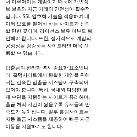
서 이루어지는 게임이기 때문에 개인정
보 보호와 자금 거래의 안전성이 필수적
입니다. SSL 암호화 기술을 적용하여 데
이터 보호를 철저히 하는 사이트가 신뢰
할 만한 곳이며, 라이선스 보유 여부도 확
인해야 합니다. 또한, 정기적으로 게임의 
공정성을 검증하는 사이트라면 더욱 신
뢰할 수 있습니다.
입출금의 편리함 역시 중요한 요소입니
다. 홀덤사이트에서 원활한 게임을 위해
서는 신속한 입출금 시스템이 구축되어 
있어야 합니다. 특히, 국내외 다양한 결
제 수단을 지원하는 사이트가 유리하며, 
출금 처리 시간이 짧을수록 유저들의 만
족도가 높아집니다. 일부 홀덤사이트는 
자동 출금 시스템을 제공하여 빠른 자금 
이동을 지원하기도 합니다.