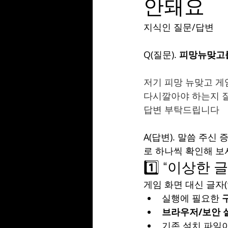
안돼요
지식인 질문/답변
Q(질문). 
피망뉴맞고를
저기 피망 뉴맞고 게
다시깔아야 하는지 
답변 부탁드립니다
A(답변). 말씀 주신 
로 하나씩 확인해 보
1️⃣ “이상한
게임 화면 대신 글자
실행에 필요한 
브라우저/보안 
기존 설치 파일이