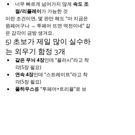
너무 빠르게 넘어가지 않게 
속도 조
절/리플레이
가 가능한 것
이런 조건이면, 몇 판만 해도 “아 지금은 
원페어구나 → 투페어 뜨면 역전이네” 같
은 감각이 금방 생겨요.
5) 초보가 제일 많이 실수하
는 외우기 함정 3개
같은 무늬 4장
인데 “플러시”라고 착
각(5장 필요)
연속 4장
인데 “스트레이트”라고 착
각(5장 필요)
풀하우스
를 “투페어+트리플”로 보
고 헷갈림(맞긴 한데, 이름은 풀하우
스)
원하시면, 제가 
족보 10개를 실제 카드 
예시로 만들어서
(예: A♠ K♠ Q♠ J♠ 10♠ 이
런 식) 퀴즈처럼 내드릴게요. 그걸로 
5~10분만 하면 거의 외워집니다.