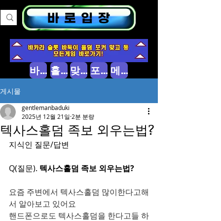
바둑이 소개
홀덤 소개
맞고 소개
포커 소개
메인으로
게시물
gentlemanbaduki
2025년 12월 21일
2분 분량
텍사스홀덤 족보 외우는법?
지식인 질문/답변
Q(질문). 
텍사스홀덤 족보 외우는법?
요즘 주변에서 텍사스홀덤 많이한다고해
서 알아보고 있어요
핸드폰으로도 텍사스홀덤을 한다고들 하