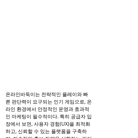
온라인바둑이는 전략적인 플레이와 빠
른 판단력이 요구되는 인기 게임으로, 온
라인 환경에서 안정적인 운영과 효과적
인 마케팅이 필수적이다. 특히 공급자 입
장에서 보면, 사용자 경험(UX)을 최적화
하고, 신뢰할 수 있는 플랫폼을 구축하