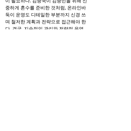
이 필요하다. 김종국이 김종민을 위해 신
중하게 혼수를 준비한 것처럼, 온라인바
둑이 운영도 디테일한 부분까지 신경 쓰
며 철저한 계획과 전략으로 접근해야 한
다. 결국, 지속적인 관리와 전략적 운영
이 신뢰받는 플랫폼으로 성장하는 핵심 
요소가 될 것이다.
최근 게시물
전체 보기