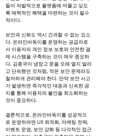
들이 자발적으로 플랫폼에 머물고 싶도
록 매력적인 혜택을 마련하는 것이 필수
적이다.  
보안과 신뢰도 역시 간과할 수 없는 요소
다. 온라인바둑이를 운영하는 공급자로
서 이용자의 개인 정보 보호와 안전한 결
제 시스템을 구축하는 것이 매우 중요하
다. 김종국이 냉장고 문을 오래 열지 말라
고 단속했던 것처럼, 작은 보안 문제라도 
철저하게 관리해야 한다. 만약 보안 사고
가 발생하면 즉각적인 대응과 신속한 공
지를 통해 이용자의 불안을 최소화하는 
것이 중요하다.  
결론적으로, 온라인바둑이를 성공적으
로 운영하려면 UX 최적화, 마케팅 전략, 
이벤트 운영, 보안 강화 등 다각적인 접근