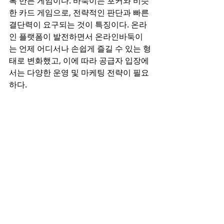
록 만든 게임이다. 바둑이는 포커와 비슷
한 카드 게임으로, 전략적인 판단과 빠른 
결단력이 요구되는 것이 특징이다. 온라
인 플랫폼이 발전하면서 온라인바둑이
는 언제 어디서나 손쉽게 즐길 수 있는 형
태로 변화했고, 이에 따라 공급자 입장에
서는 다양한 운영 및 마케팅 전략이 필요
하다.