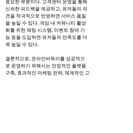
중요한 부분이다. 고객센터 운영을 통해 
신속한 피드백을 제공하고, 유저들의 의
견을 적극적으로 반영하면 서비스 품질
을 높일 수 있다. 게임 내 커뮤니티 활성
화를 위한 채팅 시스템, 이벤트 참여 기
능 등을 도입하면 유저들의 만족도를 더
욱 높일 수 있다. 
결론적으로, 온라인바둑이를 성공적으
로 운영하기 위해서는 안정적인 플랫폼 
구축, 효과적인 마케팅 전략, 체계적인 고
객 관리가 필수적이다. 박보검이 음악 프
로그램에서 새로운 감성을 불어넣듯이, 
온라인바둑이도 감성적인 요소를 가미
한 마케팅과 운영 전략을 활용하면 더욱 
성공적인 결과를 얻을 수 있을 것이다.