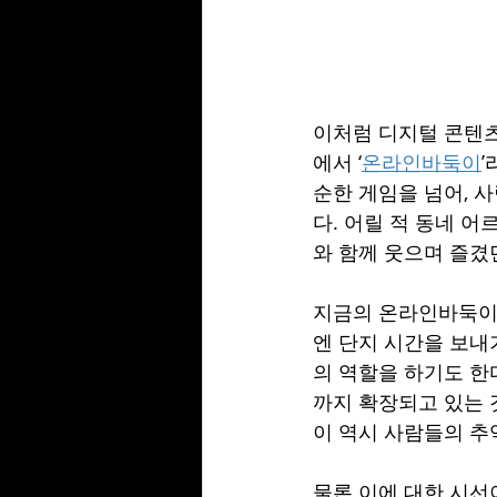
이처럼 디지털 콘텐츠
에서 ‘
온라인바둑이
순한 게임을 넘어, 
다. 어릴 적 동네 
와 함께 웃으며 즐겼
지금의 온라인바둑이는
엔 단지 시간을 보내
의 역할을 하기도 한다
까지 확장되고 있는 
이 역시 사람들의 추
물론 이에 대한 시선