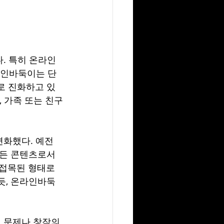
. 특히 온라인
라인바둑이는 단
로 진화하고 있
 가족 또는 친구
변화했다. 예전
아든 콘텐츠로서
과 접목된 형태로
듯, 온라인바둑
 문제나 창작의 