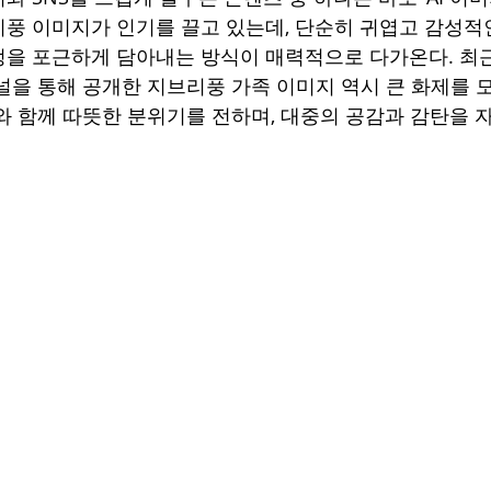
풍 이미지가 인기를 끌고 있는데, 단순히 귀엽고 감성적인
을 포근하게 담아내는 방식이 매력적으로 다가온다. 최
널을 통해 공개한 지브리풍 가족 이미지 역시 큰 화제를 모
와 함께 따뜻한 분위기를 전하며, 대중의 공감과 감탄을 