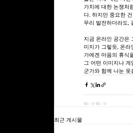
가치에 대한 논쟁처럼
다. 하지만 중요한 건
무리 발전하더라도, 
지금 온라인 공간은 
미지가 그렇듯, 온라
가에겐 마음의 휴식을
그 어떤 이미지나 게임
군가와 함께 나눈 웃
최근 게시물