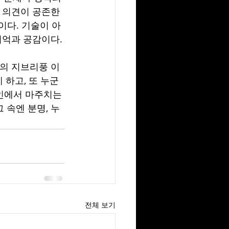
러 의견이 공존한
이다. 기술이 아
기억과 공감이다.
족의 지브리풍 이
하고, 또 누군
인에서 마주치는 
 속엔 분명, 누
전체 보기