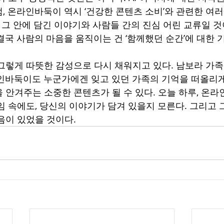
, 온라인바둑이 역시 ‘건강한 콘텐츠 소비’와 관련한 여
 그 안에 담긴 이야기와 사람들 간의 진심 어린 교류일 것
결국 사람의 마음을 움직이는 건 ‘함께했던 순간’에 대한 
그렇게 따뜻한 감성으로 다시 채워지고 있다. 남보라 가
인바둑이도 누군가에겐 잊고 있던 가족의 기억을 떠올리게 
 안겨주는 소중한 콘텐츠가 될 수 있다. 오늘 하루, 온라
 속에도, 당신의 이야기가 담겨 있을지 모른다. 그리고 그
음이 있었을 것이다.