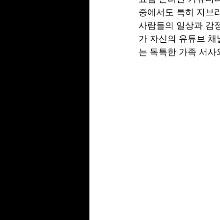
중에서도 특히 지브리
사람들의 일상과 감정
가 자신의 유튜브 채
는 독특한 가족 서사