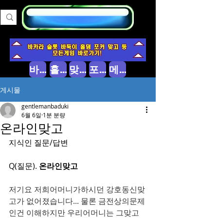
바둑이 소개
홀덤 소개
맞고 소개
포커 소개
메인으로
게시물
gentlemanbaduki
6월 6일
1분 분량
온라인맞고
지식인 질문/답변
Q(질문). 
온라인맞고
저기요 저희어머니가하시던 강호동신맞
고가 없어졌습니다... 물론 금전상의문제
인건 이해하지만 우리어머니는 그맞고