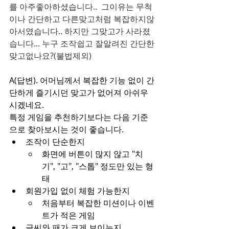
를 아주좋아하셨습니다..  그이유는 무척
이나 간단하고 다른맞고처럼 복잡하지않
아서였습니다.. 하지만 그맞고가 사라졌
습니다... 누구 조작쉽고 잘알려진 간단한
맞고없나요?(불법제외)
A(답변). 어머님께서 복잡한 기능 없이 간
단하게 즐기시던 맞고가 없어져 아쉬우
시겠네요.
특정 게임을 추천하기보다는 다음 기준
으로 찾아보시는 것이 좋습니다.
조작이 단순한지
화면에 버튼이 많지 않고 "치
기", "고", "스톱" 정도만 있는 형
태
회원가입 없이 체험 가능한지
처음부터 복잡한 미션이나 이벤
트가 적은 게임
글씨와 패가 크게 보이는지