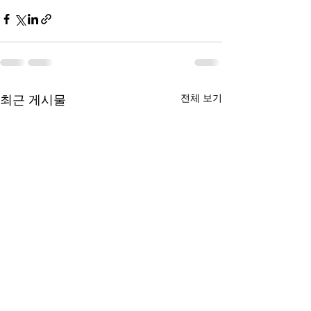
최근 게시물
전체 보기