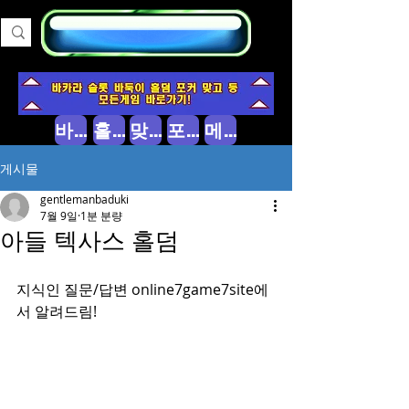
바둑이 소개
홀덤 소개
맞고 소개
포커 소개
메인으로
게시물
gentlemanbaduki
7월 9일
1분 분량
아들 텍사스 홀덤
지식인 질문/답변 online7game7site에
서 알려드림!