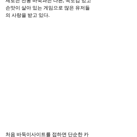
제로는 전통 바둑과는 다른, 속도감 있고 
손맛이 살아 있는 게임으로 많은 유저들
의 사랑을 받고 있다.
처음 바둑이사이트를 접하면 단순한 카