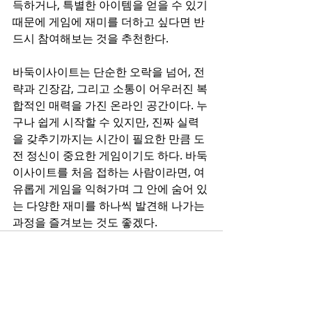
득하거나, 특별한 아이템을 얻을 수 있기 
때문에 게임에 재미를 더하고 싶다면 반
드시 참여해보는 것을 추천한다.
바둑이사이트는 단순한 오락을 넘어, 전
략과 긴장감, 그리고 소통이 어우러진 복
합적인 매력을 가진 온라인 공간이다. 누
구나 쉽게 시작할 수 있지만, 진짜 실력
을 갖추기까지는 시간이 필요한 만큼 도
전 정신이 중요한 게임이기도 하다. 바둑
이사이트를 처음 접하는 사람이라면, 여
유롭게 게임을 익혀가며 그 안에 숨어 있
는 다양한 재미를 하나씩 발견해 나가는 
과정을 즐겨보는 것도 좋겠다.