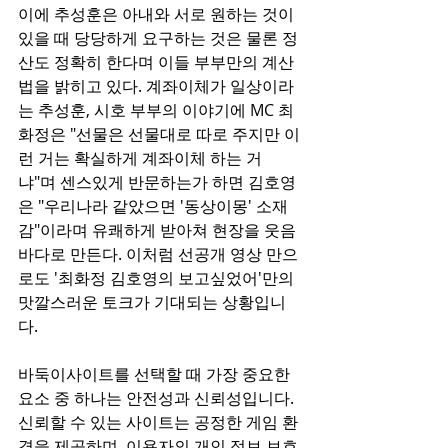
이에 추성훈은 아내와 서로 원하는 것이 
있을 때 당당하게 요구하는 것은 물론 정
산도 정확히 한다며 이들 부부만의 계산
법을 밝히고 있다. 계좌이체가 일상이라
는 추성훈, 시호 부부의 이야기에 MC 최
화정은 "선물은 선물대로 따로 주지만 이
런 거는 확실하게 계좌이체 하는 거
냐"며 센스있게 반문하는가 하면 김호영
은 "우리나라 같았으면 '동상이몽' 소재
감"이라며 유쾌하게 받아쳐 현장을 웃음
바다로 만든다. 이처럼 선공개 영상 만으
로도 '최화정 김호영의 보고싶었어'만의 
맛깔스러운 토크가 기대되는 상황입니
다.
바둑이사이트를 선택할 때 가장 중요한 
요소 중 하나는 안전성과 신뢰성입니다. 
신뢰할 수 있는 사이트는 공정한 게임 환
경을 제공하며, 이용자의 개인 정보 보호