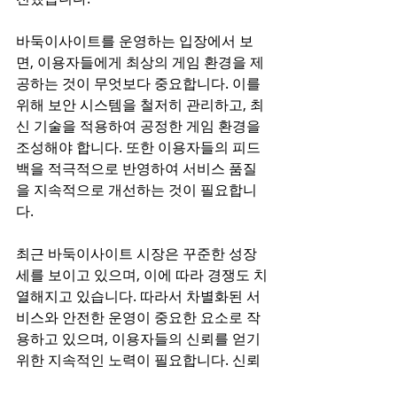
바둑이사이트를 운영하는 입장에서 보
면, 이용자들에게 최상의 게임 환경을 제
공하는 것이 무엇보다 중요합니다. 이를 
위해 보안 시스템을 철저히 관리하고, 최
신 기술을 적용하여 공정한 게임 환경을 
조성해야 합니다. 또한 이용자들의 피드
백을 적극적으로 반영하여 서비스 품질
을 지속적으로 개선하는 것이 필요합니
다.
최근 바둑이사이트 시장은 꾸준한 성장
세를 보이고 있으며, 이에 따라 경쟁도 치
열해지고 있습니다. 따라서 차별화된 서
비스와 안전한 운영이 중요한 요소로 작
용하고 있으며, 이용자들의 신뢰를 얻기 
위한 지속적인 노력이 필요합니다. 신뢰
할 수 있는 사이트를 운영하기 위해서는 