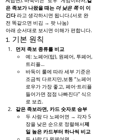
A(답변). 바둑이는 “로우” 게임이라서,
같
은 족보가 나왔을 때는 
더 낮은 쪽
 이 이
긴다
 라고 생각하시면 됩니다.(서로 완
전 똑같으면 비김 → 팟 나눔)
아래 순서대로 보시면 이해가 편합니다.
1. 기본 원칙
먼저 족보 종류를 비교
예: 노페어(탑), 원페어, 투페어, 
트리플…
바둑이 룰에 따라 세부 기준은 
조금씩 다르지만,보통 “노페어 
로우가 가장 좋고, 페어·트리플 
들어가면 점점 나빠진다” 식으
로 보죠.
같은 족보라면, 카드 숫자로 승부
두 사람 다 노페어면 → 각자 5
장을 낮은 순으로 정렬해서
제
일 높은 카드부터 하나씩 비교
두 사람 다 원페어면 →