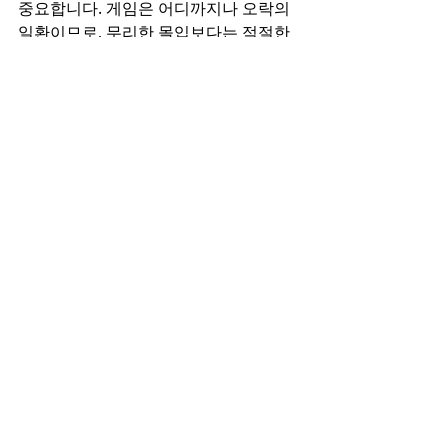
중요합니다. 게임은 어디까지나 오락의 
일환이므로, 무리한 몰입보다는 적절한 
선에서 즐기는 것이 바람직합니다. 과도
한 이용으로 인해 일상생활에 지장이 생
기지 않도록 적절한 자기 관리가 필요하
며, 게임을 즐기면서도 건강한 이용 습관
을 유지하는 것이 중요합니다.
결론적으로, 맞고사이트는 전통적인 맞
고 게임을 온라인 환경에서 더욱 편리하
게 즐길 수 있도록 돕는 플랫폼입니다. 하
지만 올바른 사이트를 선택하고 안전하
게 이용하는 것이 필수적이며, 책임감 있
는 이용 태도를 유지하는 것이 중요합니
다. 다양한 맞고사이트 중에서 자신에게 
가장 적합한 플랫폼을 선택하고, 즐거운 
게임 경험을 누릴 수 있도록 신중하게 접
근하는 것이 바람직합니다.