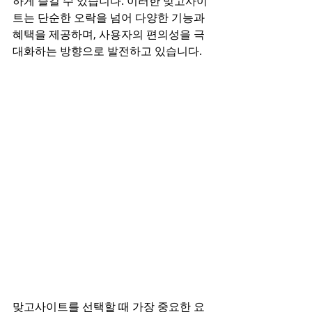
하게 즐길 수 있습니다. 이러한 맞고사이
트는 단순한 오락을 넘어 다양한 기능과 
혜택을 제공하며, 사용자의 편의성을 극
대화하는 방향으로 발전하고 있습니다.
맞고사이트를 선택할 때 가장 중요한 요