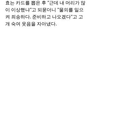
효는 카드를 뽑은 후 "근데 내 머리가 많
이 이상했냐"고 되묻더니 "물의를 일으
켜 죄송하다. 준비하고 나오겠다"고 고
개 숙여 웃음을 자아냈다.