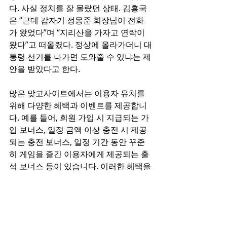
다. 사실 정치를 잘 몰랐던 상태. 김흥국
은 “근데 갑자기 정몽준 회장님이 전화
가 왔었다”며 “지리산을 가자고 연락이 
왔다”고 떠올렸다. 정상에 올라가더니 대
통령 선거를 나가면 도와줄 수 있냐는 제
안을 받았다고 한다.
많은 맞고사이트에서는 이용자 유치를 
위해 다양한 혜택과 이벤트를 제공합니
다. 예를 들어, 회원 가입 시 지급되는 가
입 보너스, 일정 금액 이상 충전 시 제공
되는 충전 보너스, 일정 기간 동안 꾸준
히 게임을 즐긴 이용자에게 제공되는 출
석 보너스 등이 있습니다. 이러한 혜택을 
적절히 활용하면 보다 유리한 환경에서 
게임을 즐길 수 있습니다.
맞고사이트를 선택할 때는 안전성과 공