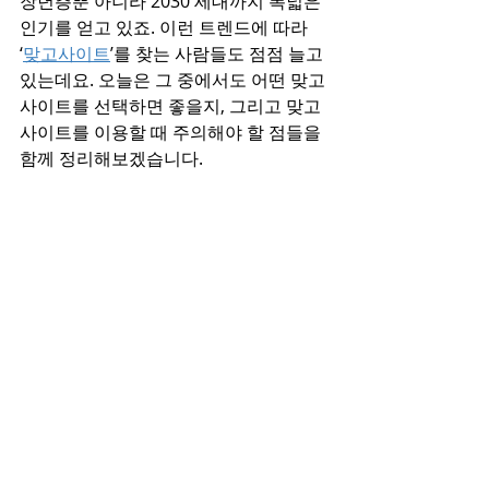
장년층뿐 아니라 2030 세대까지 폭넓은 
인기를 얻고 있죠. 이런 트렌드에 따라 
‘
맞고사이트
’를 찾는 사람들도 점점 늘고 
있는데요. 오늘은 그 중에서도 어떤 맞고
사이트를 선택하면 좋을지, 그리고 맞고
사이트를 이용할 때 주의해야 할 점들을 
함께 정리해보겠습니다.