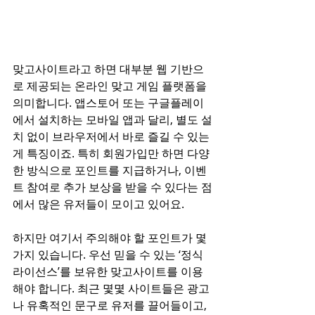
맞고사이트라고 하면 대부분 웹 기반으
로 제공되는 온라인 맞고 게임 플랫폼을 
의미합니다. 앱스토어 또는 구글플레이
에서 설치하는 모바일 앱과 달리, 별도 설
치 없이 브라우저에서 바로 즐길 수 있는 
게 특징이죠. 특히 회원가입만 하면 다양
한 방식으로 포인트를 지급하거나, 이벤
트 참여로 추가 보상을 받을 수 있다는 점
에서 많은 유저들이 모이고 있어요.
하지만 여기서 주의해야 할 포인트가 몇 
가지 있습니다. 우선 믿을 수 있는 ‘정식 
라이선스’를 보유한 맞고사이트를 이용
해야 합니다. 최근 몇몇 사이트들은 광고
나 유혹적인 문구로 유저를 끌어들이고, 