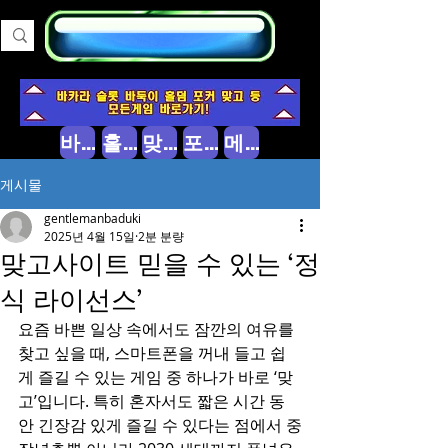
바둑이 소개
홀덤 소개
맞고 소개
포커 소개
메인으로
게시물
gentlemanbaduki
2025년 4월 15일
2분 분량
맞고사이트 믿을 수 있는 ‘정
식 라이선스’
요즘 바쁜 일상 속에서도 잠깐의 여유를 
찾고 싶을 때, 스마트폰을 꺼내 들고 쉽
게 즐길 수 있는 게임 중 하나가 바로 ‘맞
고’입니다. 특히 혼자서도 짧은 시간 동
안 긴장감 있게 즐길 수 있다는 점에서 중